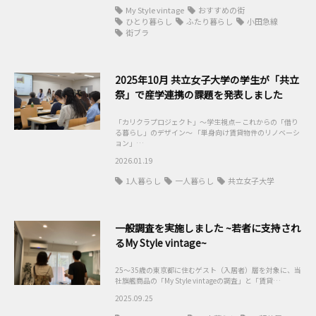
My Style vintage
おすすめの街
ひとり暮らし
ふたり暮らし
小田急線
街ブラ
2025年10月 共立女子大学の学生が「共立
祭」で産学連携の課題を発表しました
「カリクラプロジェクト」～学生視点－これからの「借り
る暮らし」のデザイン～ 「単身向け賃貸物件のリノベーシ
ョン」…
2026.01.19
1人暮らし
一人暮らし
共立女子大学
一般調査を実施しました ~若者に支持され
るMy Style vintage~
25～35歳の東京都に住むゲスト（入居者）層を対象に、当
社旗艦商品の「My Style vintageの調査」と「賃貸…
2025.09.25