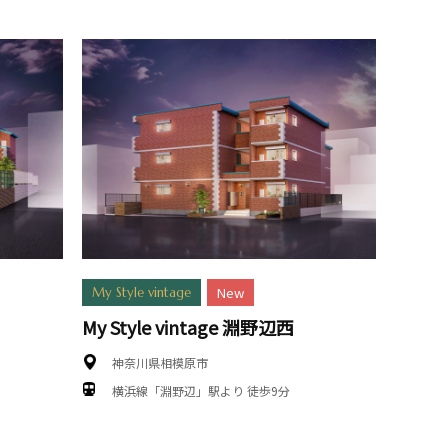
New
My Style vintage
My Style vintage 淵野辺西
神奈川県相模原市
横浜線「淵野辺」駅より 徒歩9分