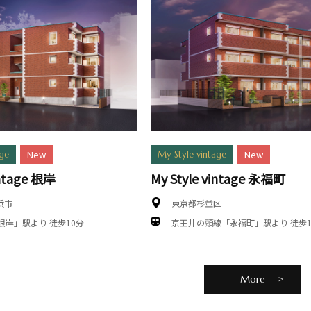
New
New
age
My Style vintage
intage 根岸
My Style vintage 永福町
浜市
東京都杉並区
根岸」駅より 徒歩10分
京王井の頭線「永福町」駅より 徒歩1
More