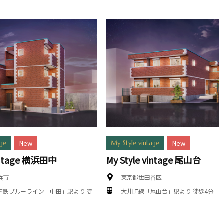
New
New
age
My Style vintage
vintage 横浜田中
My Style vintage 尾山台
浜市
東京都世田谷区
下鉄ブルーライン「中田」駅より 徒
大井町線「尾山台」駅より 徒歩4分