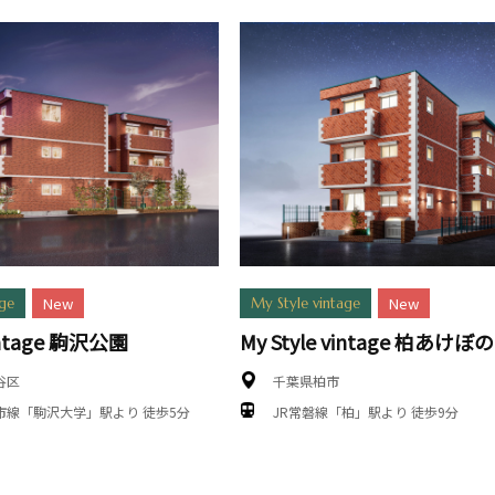
New
New
age
My Style vintage
vintage 駒沢公園
My Style vintage 柏あけぼの
谷区
千葉県柏市
市線「駒沢大学」駅より 徒歩5分
JR常磐線「柏」駅より 徒歩9分