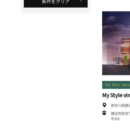
条件をクリア
My Style vint
My Style 
神奈川県横
横浜市営地
歩4分