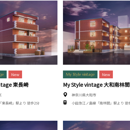
New
New
age
My Style vintage
vintage 東長崎
My Style vintage 大和南林間
区
神奈川県大和市
「東長崎」駅より 徒歩2分
小田急江ノ島線「南林間」駅より 徒