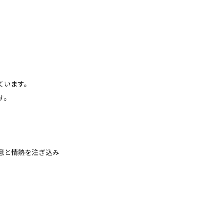
ています。
す。
、
意と情熱を注ぎ込み