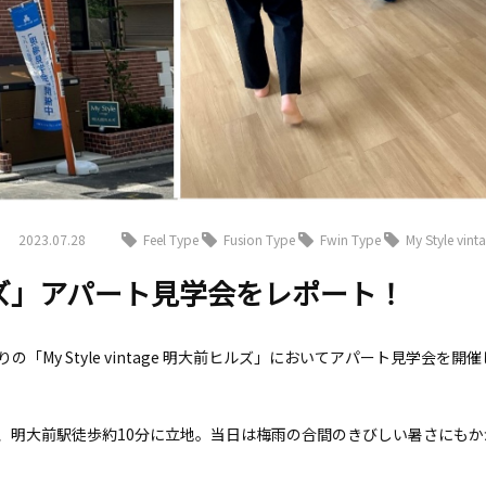
ebook
Twitter
2023.07.28
Feel Type
Fusion Type
Fwin Type
My Style vint
大前ヒルズ」アパート見学会をレポート！
My Style vintage 明大前ヒルズ」においてアパート見学会を開
、明大前駅徒歩約10分に立地。当日は梅雨の合間のきびしい暑さにもか