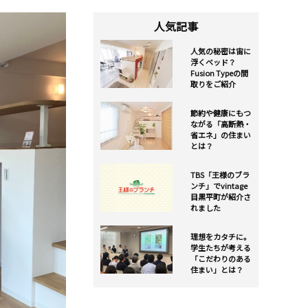
人気記事
人気の秘密は宙に
浮くベッド？
Fusion Typeの間
取りをご紹介
節約や健康にもつ
ながる「高断熱・
省エネ」の住まい
とは？
TBS「王様のブラ
ンチ」でvintage
目黒平町が紹介さ
れました
理想をカタチに。
学生たちが考える
「こだわりのある
住まい」とは？