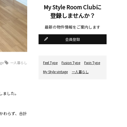
My Style Room Clubに
登録しませんか？
最新の物件情報をご案内します
会員登録
age
一人暮らし
Feel Type
Fusion Type
Fwin Type
My Style vintage
一人暮らし
催しました。
かわらず、合計