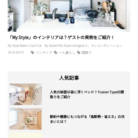
「My Style」のインテリアは？ゲストの実例をご紹介！
My Style Room Clubでは、My StyleやMy Style vintageなど、セレコーポレーション…
2019.09.07
インテリア
一人暮らし
間取り
人気記事
人気の秘密は宙に浮くベッド？ Fusion Typeの間
取りをご紹介
節約や健康にもつながる「高断熱・省エネ」の住
まいとは？