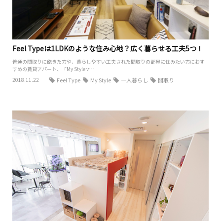
Feel Typeは1LDKのような住み心地？広く暮らせる工夫5つ！
普通の間取りに飽きた方や、暮らしやすい工夫された間取りの部屋に住みたい方におす
すめの賃貸アパート、「My Style v…
2018.11.22
Feel Type
My Style
一人暮らし
間取り