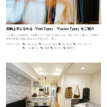
収納上手になれる「Feel Type」「Fusion Type」をご紹介
一人暮らしの部屋探しで収納について悩む方は多いはず。初めての一人暮らしで実家の
荷物が新居の収納に収まるか不安な方や、既に…
2019.02.18
Feel Type
Fusion Type
My Style
クローゼット
一人暮らし
収納
片付け
間取り