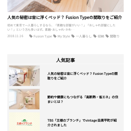
人気の秘密は宙に浮くベッド？ Fusion Typeの間取りをご紹介
初めて東京で一人暮らしするなら、「素敵な部屋がいい！」「おしゃれ部屋にした
い！」という方も多いはず。素敵･おしゃれ･かわ…
2018.11.16
Fusion Type
My Style
一人暮らし
収納
間取り
人気記事
人気の秘密は宙に浮くベッド？ Fusion Typeの間
取りをご紹介
節約や健康にもつながる「高断熱・省エネ」の住
まいとは？
TBS「王様のブランチ」でvintage 目黒平町が紹
介されました