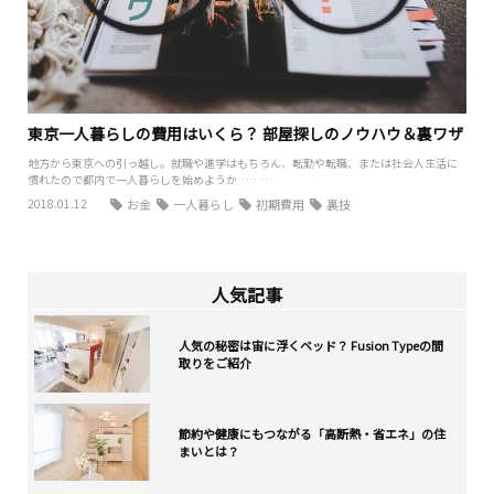
東京一人暮らしの費用はいくら？ 部屋探しのノウハウ＆裏ワザ
地方から東京への引っ越し。就職や進学はもちろん、転勤や転職、または社会人生活に
慣れたので都内で一人暮らしを始めようか………
2018.01.12
お金
一人暮らし
初期費用
裏技
人気記事
人気の秘密は宙に浮くベッド？ Fusion Typeの間
取りをご紹介
節約や健康にもつながる「高断熱・省エネ」の住
まいとは？