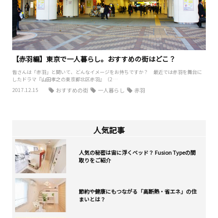
【赤羽編】東京で一人暮らし。おすすめの街はどこ？
皆さんは「赤羽」と聞いて、どんなイメージをお持ちですか？ 最近では赤羽を舞台に
したドラマ『山田孝之の東京都北区赤羽』（2…
2017.12.15
おすすめの街
一人暮らし
赤羽
人気記事
人気の秘密は宙に浮くベッド？ Fusion Typeの間
取りをご紹介
節約や健康にもつながる「高断熱・省エネ」の住
まいとは？