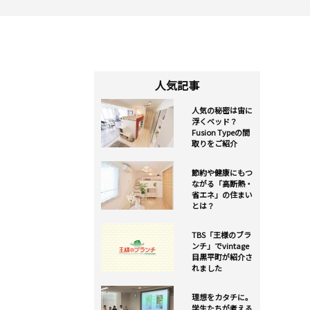
人気記事
人気の秘密は宙に
浮くベッド？
Fusion Typeの間
取りをご紹介
節約や健康にもつ
ながる「高断熱・
省エネ」の住まい
とは？
TBS「王様のブラ
ンチ」でvintage
目黒平町が紹介さ
れました
理想をカタチに。
学生たちが考える