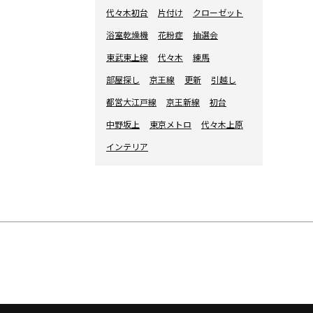
代々木初台
片付け
クローゼット
浴室乾燥機
花粉症
抽選会
東武東上線
代々木
練馬
部屋探し
京王線
更新
引越し
都営大江戸線
京王新線
初台
中野坂上
東京メトロ
代々木上原
インテリア