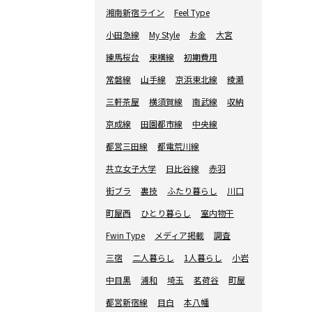
湘南新宿ライン
Feel Type
小田急線
My Style
お金
大宮
練馬桜台
東横線
初期費用
常磐線
山手線
京浜東北線
綾瀬
三軒茶屋
横須賀線
南武線
収納
京成線
田園都市線
中央線
都営三田線
都電荒川線
共立女子大学
日比谷線
赤羽
街ブラ
裏技
ふたり暮らし
川口
町屋西
ひとり暮らし
室内物干
Fwin Type
メディア掲載
調査
三宿
二人暮らし
1人暮らし
小岩
中目黒
浦和
埼玉
茗荷谷
町屋
都営新宿線
目白
本八幡