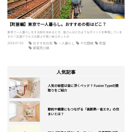
【町屋編】東京で一人暮らし。おすすめの街はどこ？
東京で一人暮らしをする街を決めるとき、皆さんはどのようなポイントを重視していま
すか？交通アクセスの良さや買い物スポットの…
2018.07.06
おすすめの街
一人暮らし
千代田線
町屋
都電荒川線
人気記事
人気の秘密は宙に浮くベッド？ Fusion Typeの間
取りをご紹介
節約や健康にもつながる「高断熱・省エネ」の住
まいとは？