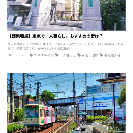
【西巣鴨編】東京で一人暮らし。おすすめの街は？
進学や就職をきっかけに、東京で一人暮らしを初めてする方も多いはず。部屋探しする
際に、通勤に便利で、住み心地がいい街に住み…
2018.11.02
おすすめの街
一人暮らし
都営三田線
都電荒川線