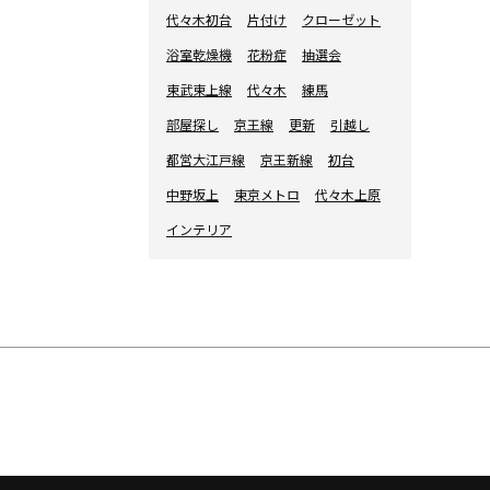
代々木初台
片付け
クローゼット
浴室乾燥機
花粉症
抽選会
東武東上線
代々木
練馬
部屋探し
京王線
更新
引越し
都営大江戸線
京王新線
初台
中野坂上
東京メトロ
代々木上原
インテリア