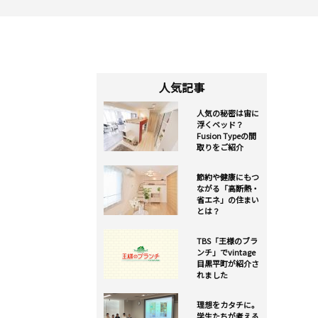
人気記事
人気の秘密は宙に
浮くベッド？
Fusion Typeの間
取りをご紹介
節約や健康にもつ
ながる「高断熱・
省エネ」の住まい
とは？
TBS「王様のブラ
ンチ」でvintage
目黒平町が紹介さ
れました
理想をカタチに。
学生たちが考える