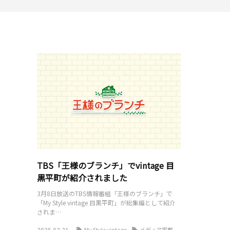
TBS「王様のブランチ」でvintage 目
黒平町が紹介されました
3月8日放送のTBS情報番組「王様のブランチ」で
「My Style vintage 目黒平町」が総集編として紹介
されま…
2025.03.31
My Style vintage
メディア掲載