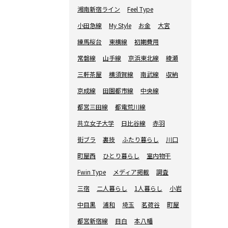
湘南新宿ライン
Feel Type
小田急線
My Style
お金
大宮
練馬桜台
東横線
初期費用
常磐線
山手線
京浜東北線
綾瀬
三軒茶屋
横須賀線
南武線
収納
京成線
田園都市線
中央線
都営三田線
都電荒川線
共立女子大学
日比谷線
赤羽
街ブラ
裏技
ふたり暮らし
川口
町屋西
ひとり暮らし
室内物干
Fwin Type
メディア掲載
調査
三宿
二人暮らし
1人暮らし
小岩
中目黒
浦和
埼玉
茗荷谷
町屋
都営新宿線
目白
本八幡