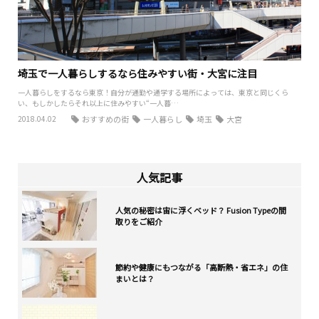
埼玉で一人暮らしするなら住みやすい街・大宮に注目
一人暮らしをするなら東京！自分が通勤や通学する場所によっては、東京と同じくら
い、もしかしたらそれ以上に住みやすい“一人暮…
2018.04.02
おすすめの街
一人暮らし
埼玉
大宮
人気記事
人気の秘密は宙に浮くベッド？ Fusion Typeの間
取りをご紹介
節約や健康にもつながる「高断熱・省エネ」の住
まいとは？