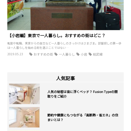
【小岩編】東京で一人暮らし。おすすめの街はどこ？
転勤や転職、実家からの自立など一人暮らしのきっかけはさまざま。部屋探しの第一歩
は一人暮らしを始める街を選ぶことではない…
2019.05.23
おすすめの街
一人暮らし
小岩
総武線
人気記事
人気の秘密は宙に浮くベッド？ Fusion Typeの間
取りをご紹介
節約や健康にもつながる「高断熱・省エネ」の住
まいとは？