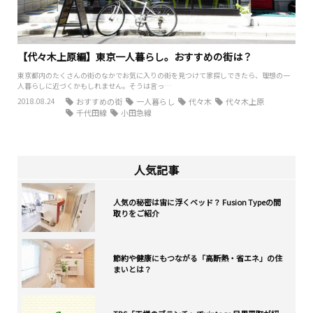
【代々木上原編】東京一人暮らし。おすすめの街は？
東京都内のたくさんの街のなかでお気に入りの街を見つけて家探しできたら、理想の一
人暮らしに近づくかもしれません。そうは言っ…
2018.08.24
おすすめの街
一人暮らし
代々木
代々木上原
千代田線
小田急線
人気記事
人気の秘密は宙に浮くベッド？ Fusion Typeの間
取りをご紹介
節約や健康にもつながる「高断熱・省エネ」の住
まいとは？