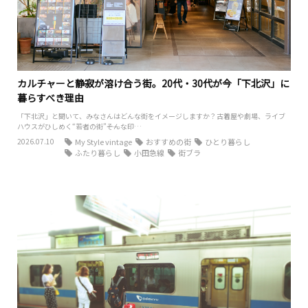
カルチャーと静寂が溶け合う街。20代・30代が今「下北沢」に
暮らすべき理由
「下北沢」と聞いて、みなさんはどんな街をイメージしますか？古着屋や劇場、ライブ
ハウスがひしめく“若者の街”――そんな印…
2026.07.10
My Style vintage
おすすめの街
ひとり暮らし
ふたり暮らし
小田急線
街ブラ