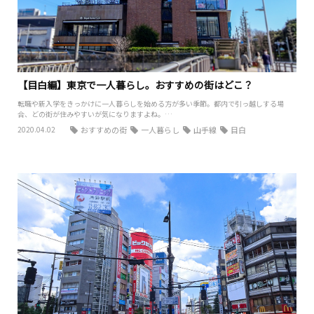
【目白編】東京で一人暮らし。おすすめの街はどこ？
転職や新入学をきっかけに一人暮らしを始める方が多い季節。都内で引っ越しする場
合、どの街が住みやすいが気になりますよね。…
2020.04.02
おすすめの街
一人暮らし
山手線
目白