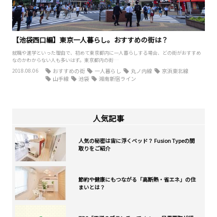
【池袋西口編】東京一人暮らし。おすすめの街は？
就職や進学といった理由で、初めて東京都内に一人暮らしする場合、どの街がおすすめ
なのかわからない人も多いはず。東京都内の街…
2018.08.06
おすすめの街
一人暮らし
丸ノ内線
京浜東北線
山手線
池袋
湘南新宿ライン
人気記事
人気の秘密は宙に浮くベッド？ Fusion Typeの間
取りをご紹介
節約や健康にもつながる「高断熱・省エネ」の住
まいとは？