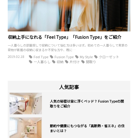
収納上手になれる「Feel Type」「Fusion Type」をご紹介
一人暮らしの部屋探しで収納について悩む方は多いはず。初めての一人暮らしで実家の
荷物が新居の収納に収まるか不安な方や、既に…
2019.02.18
Feel Type
Fusion Type
My Style
クローゼット
一人暮らし
収納
片付け
間取り
人気記事
人気の秘密は宙に浮くベッド？ Fusion Typeの間
取りをご紹介
節約や健康にもつながる「高断熱・省エネ」の住
まいとは？