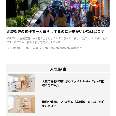
池袋周辺の物件で一人暮らしするのに治安がいい街はどこ？
練馬区は、池袋周辺で一人暮らしをしようと考える人が、住まいを探すことが多い地域
です。ここでは、住みやすさを考える上で大切…
2018.05.01
一人暮らし
池袋
練馬
練馬桜台
人気記事
人気の秘密は宙に浮くベッド？ Fusion Typeの間
取りをご紹介
節約や健康にもつながる「高断熱・省エネ」の住
まいとは？