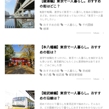
【綾瀬編】東京で一人暮らし。おすすめ
の街はどこ？
転勤や転職、進学など東京で一人暮らしを始める理由はさ
まざま。住みたい街が決まってないけれど「東京で一人暮
らしがしたい」…
おすすめの街
一人暮らし
千代田線
綾瀬
More
【本八幡編】東京で一人暮らし。おすす
めの街は？
進学や就職をきっかけに、東京で一人暮らしを検討する方
も多いはず。東京都内にもたくさん賃貸物件はあります
が、ごみごみした雰…
おすすめの街
一人暮らし
京成線
本八幡
総武線
都営新宿線
More
【総武線編】東京で一人暮らし。おすす
めの沿線は？
初めてのひとり暮らしを東京近郊で始めたい。そんなと
き、どの路線がひとり暮らしにおすすめかわからない人が