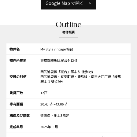
Google Map で開く
Outline
物件概要
物件名
My Style vintage 桜台
物件所在地
東京都練馬区桜台4-12-5
西武池袋線「桜台」駅より 徒歩3分
交通の利便
西武池袋線・有楽町線・豊島線・都営大江戸線「練馬」
駅より 徒歩9分
賃貸戸数
12戸
専有面積
30.43㎡～43.06㎡
構造及び階数
鉄骨造・地上3階建
完成年月
2025年11月