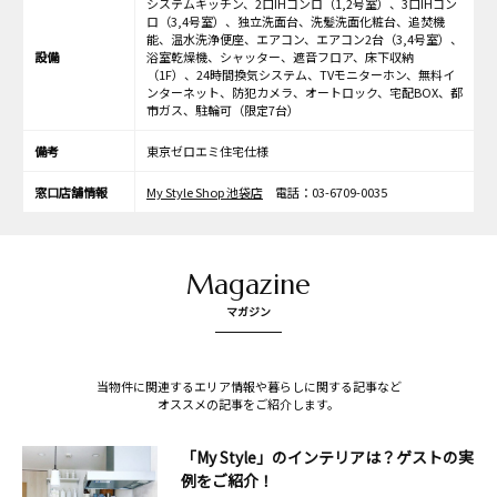
システムキッチン、2口IHコンロ（1,2号室）、3口IHコン
ロ（3,4号室）、独立洗面台、洗髪洗面化粧台、追焚機
能、温水洗浄便座、エアコン、エアコン2台（3,4号室）、
設備
浴室乾燥機、シャッター、遮音フロア、床下収納
（1F）、24時間換気システム、TVモニターホン、無料イ
ンターネット、防犯カメラ、オートロック、宅配BOX、都
市ガス、駐輪可（限定7台）
備考
東京ゼロエミ住宅仕様
窓口店舗情報
My Style Shop 池袋店
電話：03-6709-0035
Magazine
マガジン
当物件に関連するエリア情報や暮らしに関する記事など
オススメの記事をご紹介します。
「My Style」のインテリアは？ゲストの実
例をご紹介！