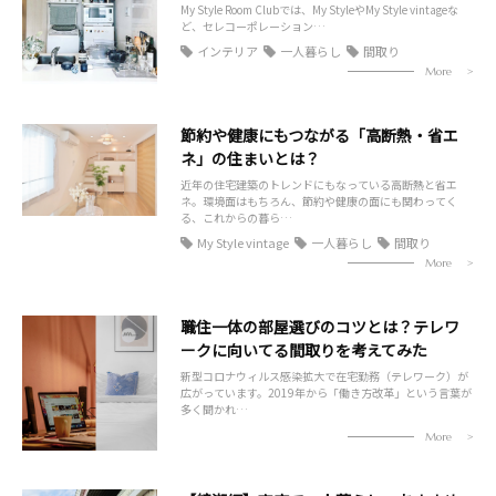
My Style Room Clubでは、My StyleやMy Style vintageな
ど、セレコーポレーション…
インテリア
一人暮らし
間取り
More
節約や健康にもつながる「高断熱・省エ
ネ」の住まいとは？
近年の住宅建築のトレンドにもなっている高断熱と省エ
ネ。環境面はもちろん、節約や健康の面にも関わってく
る、これからの暮ら…
My Style vintage
一人暮らし
間取り
More
職住一体の部屋選びのコツとは？テレワ
ークに向いてる間取りを考えてみた
新型コロナウィルス感染拡大で在宅勤務（テレワーク）が
広がっています。2019年から「働き方改革」という言葉が
多く聞かれ…
More