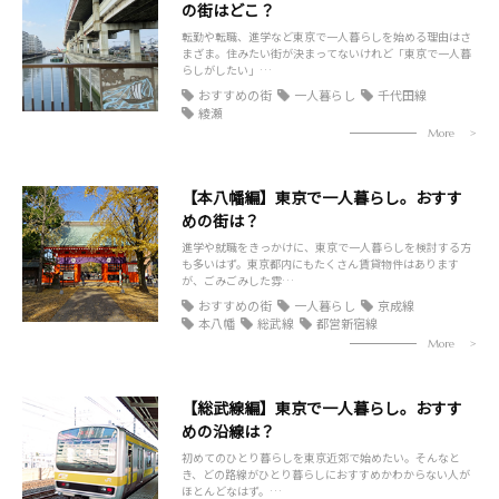
の街はどこ？
転勤や転職、進学など東京で一人暮らしを始める理由はさ
まざま。住みたい街が決まってないけれど「東京で一人暮
らしがしたい」…
おすすめの街
一人暮らし
千代田線
綾瀬
More
【本八幡編】東京で一人暮らし。おすす
めの街は？
進学や就職をきっかけに、東京で一人暮らしを検討する方
も多いはず。東京都内にもたくさん賃貸物件はあります
が、ごみごみした雰…
おすすめの街
一人暮らし
京成線
本八幡
総武線
都営新宿線
More
【総武線編】東京で一人暮らし。おすす
めの沿線は？
初めてのひとり暮らしを東京近郊で始めたい。そんなと
き、どの路線がひとり暮らしにおすすめかわからない人が
ほとんどなはず。…