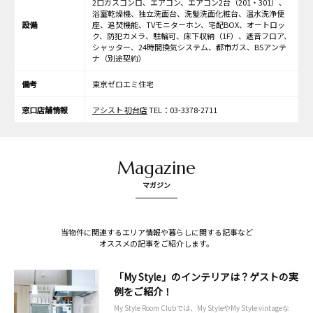
2口ガスコンロ、エアコン、エアコン2台（201・301）、
浴室乾燥機、独立洗面台、洗髪洗面化粧台、温水洗浄便
設備
座、追焚機能、TVモニターホン、宅配BOX、オートロッ
ク、防犯カメラ、駐輪可、床下収納（1F）、遮音フロア、
シャッター、24時間換気システム、都市ガス、BSアンテ
ナ（別途契約）
備考
東京ゼロエミ住宅
窓口店舗情報
アシスト 初台店
TEL：03-3378-2711
Magazine
マガジン
当物件に関連するエリア情報や暮らしに関する記事など
オススメの記事をご紹介します。
「My Style」のインテリアは？ゲストの実
例をご紹介！
My Style Room Clubでは、My StyleやMy Style vintageな