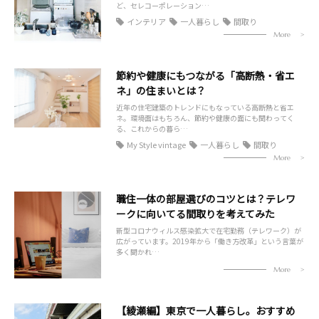
ど、セレコーポレーション…
インテリア
一人暮らし
間取り
More
節約や健康にもつながる「高断熱・省エ
ネ」の住まいとは？
近年の住宅建築のトレンドにもなっている高断熱と省エ
ネ。環境面はもちろん、節約や健康の面にも関わってく
る、これからの暮ら…
My Style vintage
一人暮らし
間取り
More
職住一体の部屋選びのコツとは？テレワ
ークに向いてる間取りを考えてみた
新型コロナウィルス感染拡大で在宅勤務（テレワーク）が
広がっています。2019年から「働き方改革」という言葉が
多く聞かれ…
More
【綾瀬編】東京で一人暮らし。おすすめ