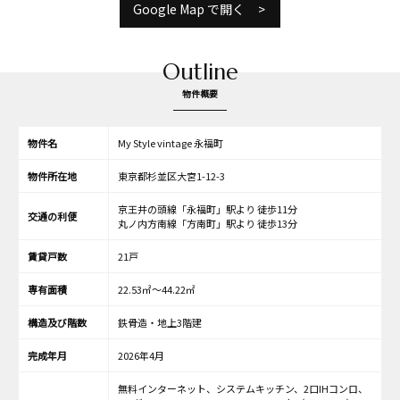
Google Map で開く
Outline
物件概要
物件名
My Style vintage 永福町
物件所在地
東京都杉並区大宮1-12-3
京王井の頭線「永福町」駅より 徒歩11分
交通の利便
丸ノ内方南線「方南町」駅より 徒歩13分
賃貸戸数
21戸
専有面積
22.53㎡～44.22㎡
構造及び階数
鉄骨造・地上3階建
完成年月
2026年4月
無料インターネット、システムキッチン、2口IHコンロ、