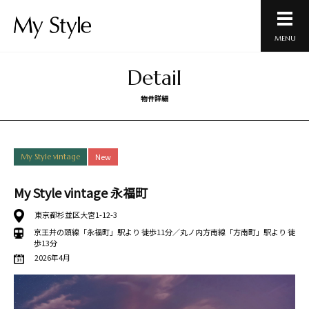
MENU
Detail
物件詳細
New
My Style vintage
My Style vintage 永福町
東京都杉並区大宮1-12-3
京王井の頭線「永福町」駅より 徒歩11分／丸ノ内方南線「方南町」駅より 徒
歩13分
2026年4月