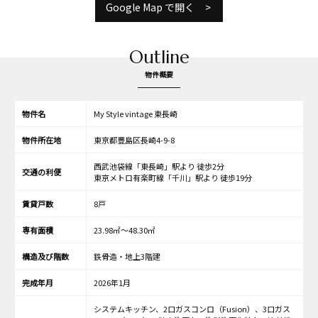
Google Map で開く
Outline
物件概要
物件名
My Style vintage 東長崎
物件所在地
東京都豊島区長崎4-9-8
西武池袋線「東長崎」駅より 徒歩2分
交通の利便
東京メトロ有楽町線「千川」駅より 徒歩19分
賃貸戸数
8戸
専有面積
23.98㎡～48.30㎡
構造及び階数
鉄骨造・地上3階建
完成年月
2026年1月
システムキッチン、2口ガスコンロ（Fusion）、3口ガス