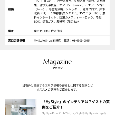
コンロ（Fwin）、独立洗面台、洗髪洗面化粧台、追焚機
能、温水洗浄便座、エアコン（Fusion）、エアコン2台
設備
（Fwin）、浴室乾燥機、シャッター、遮音フロア、床下
収納（1F）、24時間換気システム、TVモニターホン、無
料インターネット、防犯カメラ、オートロック、宅配
BOX、都市ガス、駐輪可（限定4台）
備考
東京ゼロエミ住宅仕様
窓口店舗情報
My Style Shop 池袋店
電話：03-6709-0035
Magazine
マガジン
当物件に関連するエリア情報や暮らしに関する記事など
オススメの記事をご紹介します。
「My Style」のインテリアは？ゲストの実
例をご紹介！
My Style Room Clubでは、My StyleやMy Style vintageな