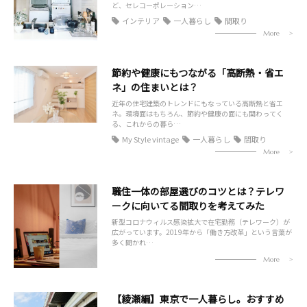
ど、セレコーポレーション…
インテリア
一人暮らし
間取り
More
節約や健康にもつながる「高断熱・省エ
ネ」の住まいとは？
近年の住宅建築のトレンドにもなっている高断熱と省エ
ネ。環境面はもちろん、節約や健康の面にも関わってく
る、これからの暮ら…
My Style vintage
一人暮らし
間取り
More
職住一体の部屋選びのコツとは？テレワ
ークに向いてる間取りを考えてみた
新型コロナウィルス感染拡大で在宅勤務（テレワーク）が
広がっています。2019年から「働き方改革」という言葉が
多く聞かれ…
More
【綾瀬編】東京で一人暮らし。おすすめ