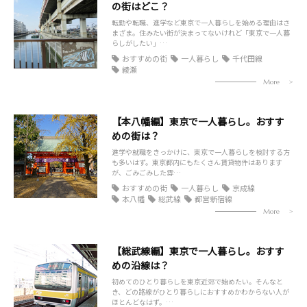
の街はどこ？
転勤や転職、進学など東京で一人暮らしを始める理由はさ
まざま。住みたい街が決まってないけれど「東京で一人暮
らしがしたい」…
おすすめの街
一人暮らし
千代田線
綾瀬
More
【本八幡編】東京で一人暮らし。おすす
めの街は？
進学や就職をきっかけに、東京で一人暮らしを検討する方
も多いはず。東京都内にもたくさん賃貸物件はあります
が、ごみごみした雰…
おすすめの街
一人暮らし
京成線
本八幡
総武線
都営新宿線
More
【総武線編】東京で一人暮らし。おすす
めの沿線は？
初めてのひとり暮らしを東京近郊で始めたい。そんなと
き、どの路線がひとり暮らしにおすすめかわからない人が
ほとんどなはず。…