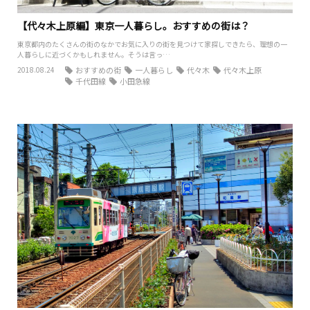
【代々木上原編】東京一人暮らし。おすすめの街は？
東京都内のたくさんの街のなかでお気に入りの街を見つけて家探しできたら、理想の一
人暮らしに近づくかもしれません。そうは言っ…
2018.08.24
おすすめの街
一人暮らし
代々木
代々木上原
千代田線
小田急線