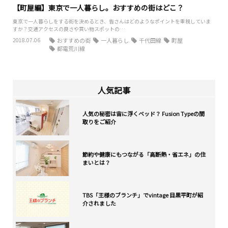
【町屋編】東京で一人暮らし。おすすめの街はどこ？
東京で一人暮らしをする街を決めるとき、皆さんはどのようなポイントを重視していま
すか？交通アクセスの良さや買い物スポットの…
2018.07.06
おすすめの街
一人暮らし
千代田線
町屋
都電荒川線
人気記事
人気の秘密は宙に浮くベッド？ Fusion Typeの間
取りをご紹介
節約や健康にもつながる「高断熱・省エネ」の住
まいとは？
TBS「王様のブランチ」でvintage 目黒平町が紹
介されました