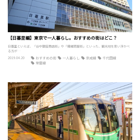
【日暮里編】東京で一人暮らし。おすすめの街はどこ？
日暮里といえば、「谷中銀座商店街」や「繊維問屋街」といった、観光地を思い浮かべ
る方が…
2019.04.20
おすすめの街
一人暮らし
京成線
千代田線
常磐線