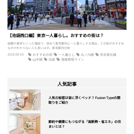
【池袋西口編】東京一人暮らし。おすすめの街は？
就職や進学といった理由で、初めて東京都内に一人暮らしする場合、どの街がおすすめ
なのかわからない人も多いはず。東京都内の街…
2018.08.06
おすすめの街
一人暮らし
丸ノ内線
京浜東北線
山手線
池袋
湘南新宿ライン
人気記事
人気の秘密は宙に浮くベッド？ Fusion Typeの間
取りをご紹介
節約や健康にもつながる「高断熱・省エネ」の住
まいとは？