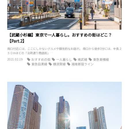
【武蔵小杉編】東京で一人暮らし。おすすめの街はどこ？
【Part.2】
南口付近には、ここにしかないグルメや個性的なお店が。 南口から徒歩3分には、全長２
５０mほどの「法政通り商店街」…
2021.02.19
おすすめの街
一人暮らし
南武線
東急東横線
東急目黒線
横須賀線
湘南新宿ライン