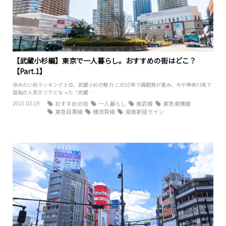
【武蔵小杉編】東京で一人暮らし。おすすめの街はどこ？
【Part.1】
住みたい街ランキング上位、武蔵小杉の魅力 この10年で再開発が進み、今や神奈川県で
屈指の人気エリアとなった「武蔵…
2021.02.19
おすすめの街
一人暮らし
南武線
東急東横線
東急目黒線
横須賀線
湘南新宿ライン