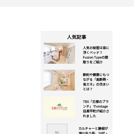
人気記事
人気の秘密は宙に
浮くベッド？
Fusion Typeの間
取りをご紹介
節約や健康にもつ
ながる「高断熱・
省エネ」の住まい
とは？
TBS「王様のブラ
ンチ」でvintage
目黒平町が紹介さ
れました
カルチャーと静寂が
溶け合う街。20代・