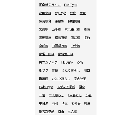
湘南新宿ライン
Feel Type
小田急線
My Style
お金
大宮
練馬桜台
東横線
初期費用
常磐線
山手線
京浜東北線
綾瀬
三軒茶屋
横須賀線
南武線
収納
京成線
田園都市線
中央線
都営三田線
都電荒川線
共立女子大学
日比谷線
赤羽
街ブラ
裏技
ふたり暮らし
川口
町屋西
ひとり暮らし
室内物干
Fwin Type
メディア掲載
調査
三宿
二人暮らし
1人暮らし
小岩
中目黒
浦和
埼玉
茗荷谷
町屋
都営新宿線
目白
本八幡