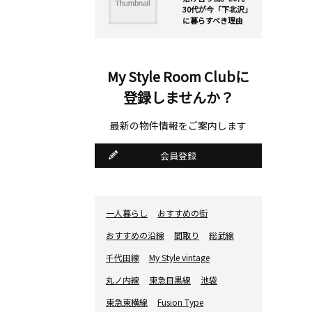
30代が今「下北沢」
に暮らすべき理由
My Style Room Clubに
登録しませんか？
最新の物件情報をご案内します
会員登録
一人暮らし
おすすめの街
おすすめの沿線
間取り
総武線
千代田線
My Style vintage
丸ノ内線
東急目黒線
池袋
東急東横線
Fusion Type