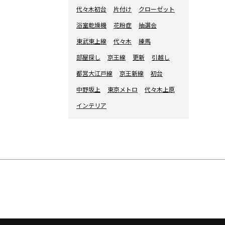
代々木初台
片付け
クローゼット
浴室乾燥機
花粉症
抽選会
東武東上線
代々木
練馬
部屋探し
京王線
更新
引越し
都営大江戸線
京王新線
初台
中野坂上
東京メトロ
代々木上原
インテリア