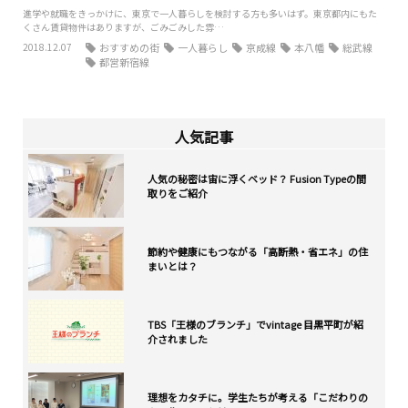
進学や就職をきっかけに、東京で一人暮らしを検討する方も多いはず。東京都内にもた
くさん賃貸物件はありますが、ごみごみした雰…
2018.12.07
おすすめの街
一人暮らし
京成線
本八幡
総武線
都営新宿線
人気記事
人気の秘密は宙に浮くベッド？ Fusion Typeの間
取りをご紹介
節約や健康にもつながる「高断熱・省エネ」の住
まいとは？
TBS「王様のブランチ」でvintage 目黒平町が紹
介されました
理想をカタチに。学生たちが考える「こだわりの