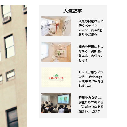
人気記事
人気の秘密は宙に
浮くベッド？
Fusion Typeの間
取りをご紹介
節約や健康にもつ
ながる「高断熱・
省エネ」の住まい
とは？
TBS「王様のブラ
ンチ」でvintage
目黒平町が紹介さ
れました
理想をカタチに。
学生たちが考える
「こだわりのある
住まい」とは？