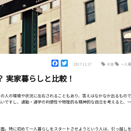
Facebook
Twitter
2017.12.27
お金
一人
？ 実家暮らしと比較！
その人の環境や状況に左右されることもあり、答えはなかなか出るもの
高いですし、通勤・通学の利便性や物理的＆精神的な自立を考えると、
用面。特に初めて一人暮らしをスタートさせようという人は、引っ越し